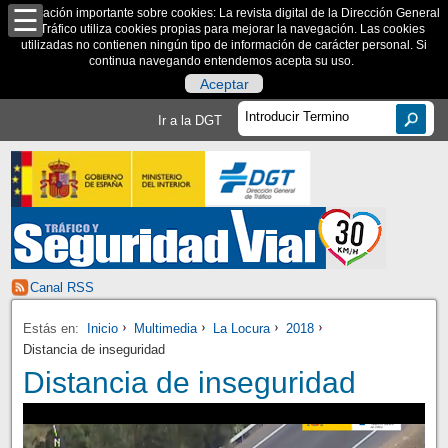
Información importante sobre cookies: La revista digital de la Dirección General
de Tráfico utiliza cookies propias para mejorar la navegación. Las cookies
utilizadas no contienen ningún tipo de información de carácter personal. Si
continua navegando entendemos acepta su uso.
Aceptar
Ir a la DGT
Canal RSS
Estás en:
Inicio
Multimedia
La Locura
2018
Distancia de inseguridad
Distancia de inseguridad