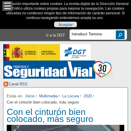
Información importante sobre cookies: La revista digital de la Dirección General
de Tráfico utiliza cookies propias para mejorar la navegación. Las cookies
utilizadas no contienen ningún tipo de información de carácter personal. Si
continua navegando entendemos acepta su uso.
Aceptar
Ir a la DGT
Canal RSS
Estás en:
Inicio
Multimedia
La Locura
2020
Con el cinturón bien colocado, más seguro
Con el cinturón bien
colocado, más seguro