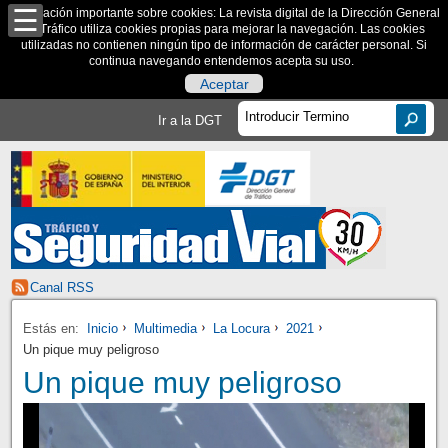
Información importante sobre cookies: La revista digital de la Dirección General
de Tráfico utiliza cookies propias para mejorar la navegación. Las cookies
utilizadas no contienen ningún tipo de información de carácter personal. Si
continua navegando entendemos acepta su uso.
Aceptar
Ir a la DGT
Canal RSS
Estás en:
Inicio
Multimedia
La Locura
2021
Un pique muy peligroso
Un pique muy peligroso