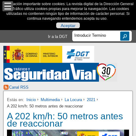
Información importante sobre cookies: La revista digital de la Dirección General
de Tráfico utiliza cookies propias para mejorar la navegación. Las cookies
utilizadas no contienen ningún tipo de información de carácter personal. Si
continua navegando entendemos acepta su uso.
Aceptar
Ir a la DGT
Canal RSS
Estás en:
Inicio
Multimedia
La Locura
2021
A 202 km/h: 50 metros antes de reaccionar
A 202 km/h: 50 metros antes
de reaccionar