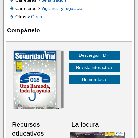
Carreteras >
Señalización
Carreteras >
Vigilancia y regulación
Otros >
Otros
Compártelo
Descargar PDF
Revista interactiva
Hemeroteca
Recursos
La locura
educativos