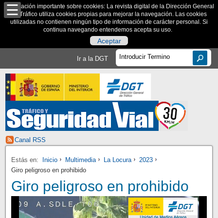
Información importante sobre cookies: La revista digital de la Dirección General
de Tráfico utiliza cookies propias para mejorar la navegación. Las cookies
utilizadas no contienen ningún tipo de información de carácter personal. Si
continua navegando entendemos acepta su uso.
Aceptar
Ir a la DGT
Canal RSS
Estás en:
Inicio
Multimedia
La Locura
2023
Giro peligroso en prohibido
Giro peligroso en prohibido