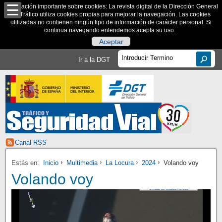
Información importante sobre cookies: La revista digital de la Dirección General
de Tráfico utiliza cookies propias para mejorar la navegación. Las cookies
utilizadas no contienen ningún tipo de información de carácter personal. Si
continua navegando entendemos acepta su uso.
Aceptar
Ir a la DGT
Canal RSS
Estás en:
Inicio
Multimedia
La Locura
2024
Volando voy
Volando voy