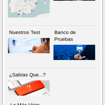
NÚMERO ACTUAL
HEMEROTECA
Nuestros Test
Banco de
Pruebas
¿Sabías Que...?
Lo Más Visto