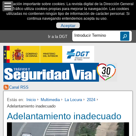
Información importante sobre cookies: La revista digital de la Dirección General
de Tráfico utiliza cookies propias para mejorar la navegación. Las cookies
utilizadas no contienen ningún tipo de información de carácter personal. Si
continua navegando entendemos acepta su uso.
Aceptar
Ir a la DGT
Canal RSS
Estás en:
Inicio
Multimedia
La Locura
2024
Adelantamiento inadecuado
Adelantamiento inadecuado