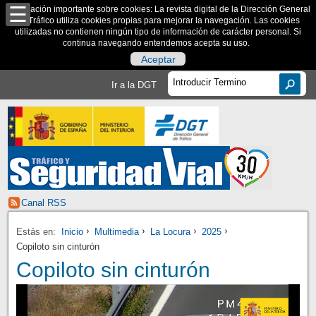
Información importante sobre cookies: La revista digital de la Dirección General
de Tráfico utiliza cookies propias para mejorar la navegación. Las cookies
utilizadas no contienen ningún tipo de información de carácter personal. Si
continua navegando entendemos acepta su uso.
Aceptar
Ir a la DGT
Canal RSS
Estás en:
Inicio
Multimedia
La Locura
2025
Copiloto sin cinturón
Copiloto sin cinturón