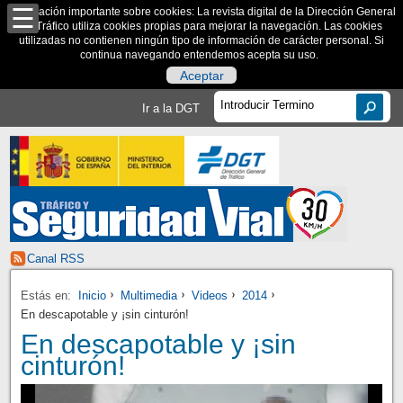
Información importante sobre cookies: La revista digital de la Dirección General
de Tráfico utiliza cookies propias para mejorar la navegación. Las cookies
utilizadas no contienen ningún tipo de información de carácter personal. Si
continua navegando entendemos acepta su uso.
Aceptar
Ir a la DGT
Canal RSS
Estás en:
Inicio
Multimedia
Videos
2014
En descapotable y ¡sin cinturón!
En descapotable y ¡sin
cinturón!