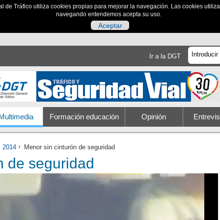
al de Tráfico utiliza cookies propias para mejorar la navegación. Las cookies utili
navegando entendemos acepta su uso.
Aceptar
Ir a la DGT
Multimedia
Formación educación
Opinión
Entrevis
2014
Menor sin cinturón de seguridad
n de seguridad