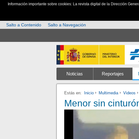
Información importante sobre cookies: La revista digital de la Dirección Gener
Salto a Contenido
Salto a Navegación
Noticias
Reportajes
Estás en:
Inicio
Multimedia
Videos
Menor sin cinturó