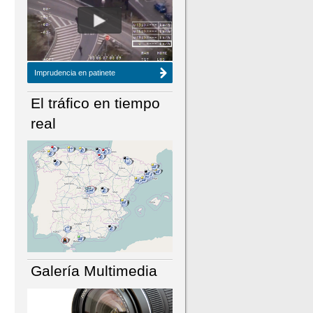
NÚMERO ACTUAL
HEMEROTECA
Imprudencia en patinete
El tráfico en tiempo
real
Galería Multimedia