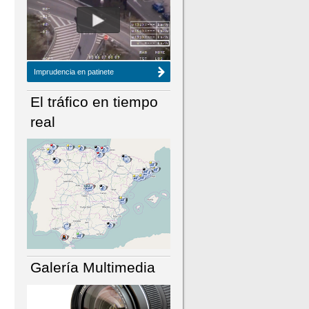
NÚMERO ACTUAL
HEMEROTECA
Imprudencia en patinete
El tráfico en tiempo
real
Galería Multimedia