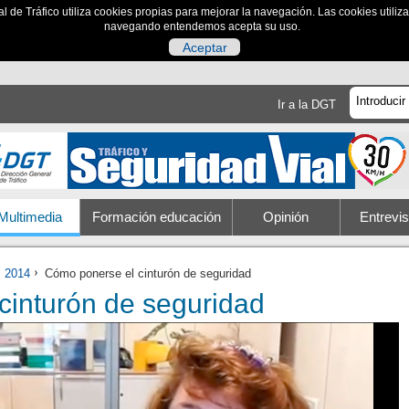
al de Tráfico utiliza cookies propias para mejorar la navegación. Las cookies utili
navegando entendemos acepta su uso.
Aceptar
Ir a la DGT
Multimedia
Formación educación
Opinión
Entrevis
2014
Cómo ponerse el cinturón de seguridad
cinturón de seguridad