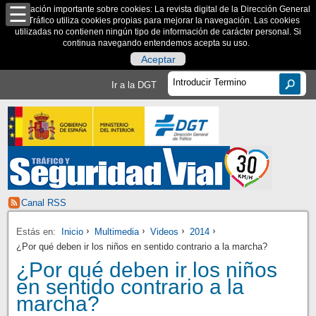
Información importante sobre cookies: La revista digital de la Dirección General
de Tráfico utiliza cookies propias para mejorar la navegación. Las cookies
utilizadas no contienen ningún tipo de información de carácter personal. Si
continua navegando entendemos acepta su uso.
Aceptar
Ir a la DGT
Canal RSS
Estás en:
Inicio
Multimedia
Videos
2014
¿Por qué deben ir los niños en sentido contrario a la marcha?
¿Por qué deben ir los niños
en sentido contrario a la
marcha?