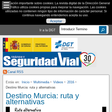
Información importante sobre cookies: La revista digital de la Dirección General
de Tráfico utiliza cookies propias para mejorar la navegación. Las cookies
utilizadas no contienen ningún tipo de información de carácter personal. Si
continua navegando entendemos acepta su uso.
Aceptar
Ir a la DGT
Canal RSS
Estás en:
Inicio
Multimedia
Videos
2016
Destino Murcia: ruta y alternativas
Destino Murcia: ruta y
alternativas