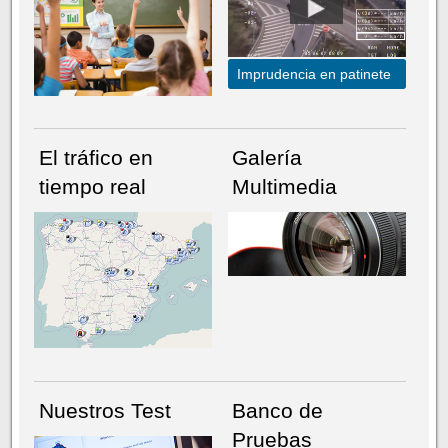
Imprudencia en patinete
El tráfico en
Galería
tiempo real
Multimedia
NÚMERO ACTUAL
HEMEROTECA
Nuestros Test
Banco de
Pruebas