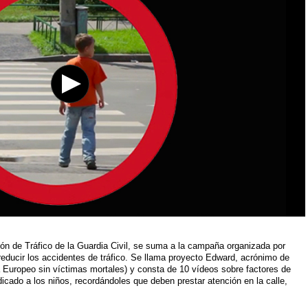
ón de Tráfico de la Guardia Civil, se suma a la campaña organizada por
reducir los accidentes de tráfico. Se llama proyecto Edward, acrónimo de
Europeo sin víctimas mortales) y consta de 10 vídeos sobre factores de
edicado a los niños, recordándoles que deben prestar atención en la calle,