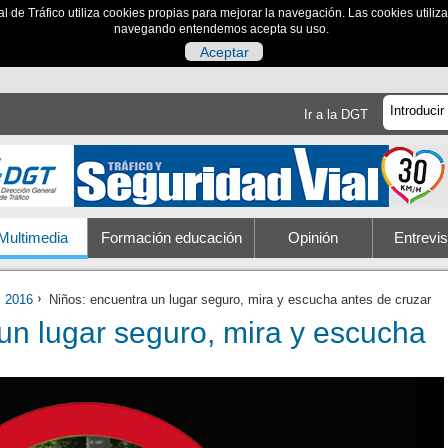
al de Tráfico utiliza cookies propias para mejorar la navegación. Las cookies utili
navegando entendemos acepta su uso.
Aceptar
Ir a la DGT
Multimedia
Formación educación
Opinión
Entrevis
2016
Niños: encuentra un lugar seguro, mira y escucha antes de cruzar
un lugar seguro, mira y escucha