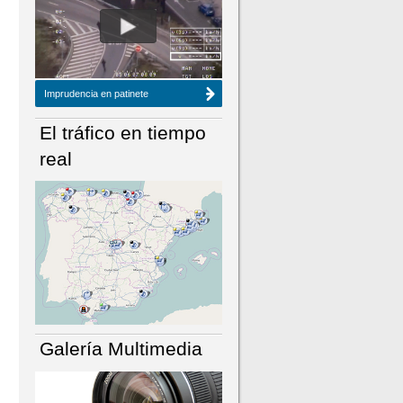
NÚMERO ACTUAL
HEMEROTECA
Imprudencia en patinete
El tráfico en tiempo
real
Galería Multimedia