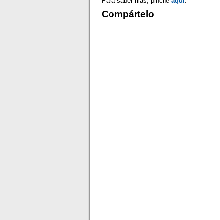
Para saber más, pinche
aquí
.
Compártelo