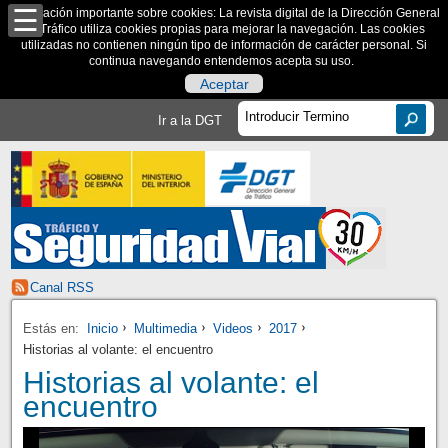
Información importante sobre cookies: La revista digital de la Dirección General
de Tráfico utiliza cookies propias para mejorar la navegación. Las cookies
utilizadas no contienen ningún tipo de información de carácter personal. Si
continua navegando entendemos acepta su uso.
Aceptar
Ir a la DGT
Canal RSS
Estás en:
Inicio
Multimedia
Videos
2017
Historias al volante: el encuentro
Historias al volante: el
encuentro