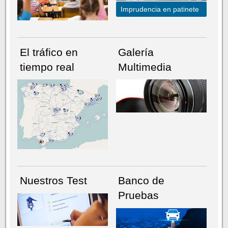
Imprudencia en patinete
El tráfico en
Galería
tiempo real
Multimedia
NÚMERO ACTUAL
HEMEROTECA
Nuestros Test
Banco de
Pruebas