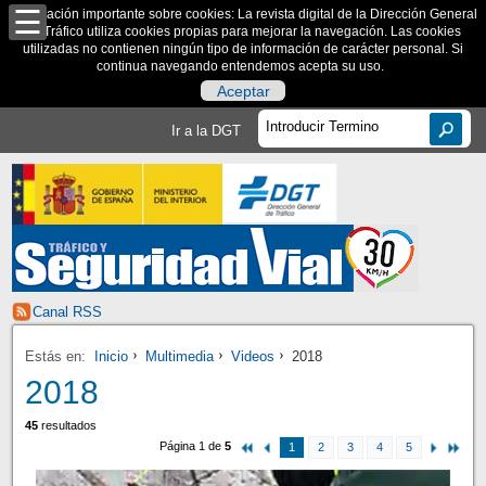
Información importante sobre cookies: La revista digital de la Dirección General
de Tráfico utiliza cookies propias para mejorar la navegación. Las cookies
utilizadas no contienen ningún tipo de información de carácter personal. Si
continua navegando entendemos acepta su uso.
Aceptar
Ir a la DGT
Canal RSS
Estás en:
Inicio
Multimedia
Videos
2018
2018
45
resultados
Página 1 de
5
1
2
3
4
5