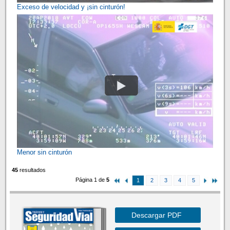
Exceso de velocidad y ¡sin cinturón!
Menor sin cinturón
45
resultados
Página 1 de
5
1
2
3
4
5
Descargar PDF