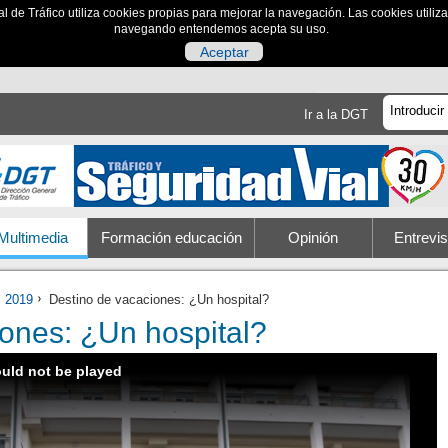
al de Tráfico utiliza cookies propias para mejorar la navegación. Las cookies utili
navegando entendemos acepta su uso.
Aceptar
Ir a la DGT
Multimedia
Formación educación
Opinión
Entrevis
2019
Destino de vacaciones: ¿Un hospital?
ones: ¿Un hospital?
ould not be played