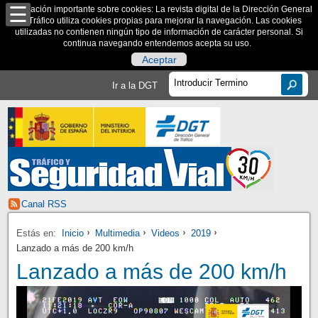
Información importante sobre cookies: La revista digital de la Dirección General
de Tráfico utiliza cookies propias para mejorar la navegación. Las cookies
utilizadas no contienen ningún tipo de información de carácter personal. Si
continua navegando entendemos acepta su uso.
Aceptar
Ir a la DGT
Canal RSS
Estás en:
Inicio
Multimedia
Videos
2019
Lanzado a más de 200 km/h
Lanzado a más de 200 km/h