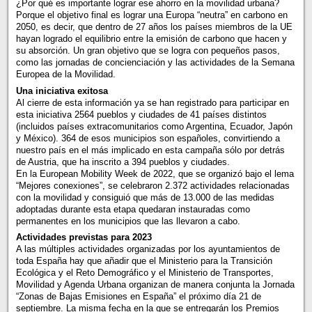
¿Por qué es importante lograr ese ahorro en la movilidad urbana?
Porque el objetivo final es lograr una Europa “neutra” en carbono en
2050, es decir, que dentro de 27 años los países miembros de la UE
hayan logrado el equilibrio entre la emisión de carbono que hacen y
su absorción. Un gran objetivo que se logra con pequeños pasos,
como las jornadas de concienciación y las actividades de la Semana
Europea de la Movilidad.
Una iniciativa exitosa
Al cierre de esta información ya se han registrado para participar en
esta iniciativa 2564 pueblos y ciudades de 41 países distintos
(incluidos países extracomunitarios como Argentina, Ecuador, Japón
y México). 364 de esos municipios son españoles, convirtiendo a
nuestro país en el más implicado en esta campaña sólo por detrás
de Austria, que ha inscrito a 394 pueblos y ciudades.
En la European Mobility Week de 2022, que se organizó bajo el lema
“Mejores conexiones”, se celebraron 2.372 actividades relacionadas
con la movilidad y consiguió que más de 13.000 de las medidas
adoptadas durante esta etapa quedaran instauradas como
permanentes en los municipios que las llevaron a cabo.
Actividades previstas para 2023
A las múltiples actividades organizadas por los ayuntamientos de
toda España hay que añadir que el Ministerio para la Transición
Ecológica y el Reto Demográfico y el Ministerio de Transportes,
Movilidad y Agenda Urbana organizan de manera conjunta la Jornada
“Zonas de Bajas Emisiones en España” el próximo día 21 de
septiembre. La misma fecha en la que se entregarán los Premios