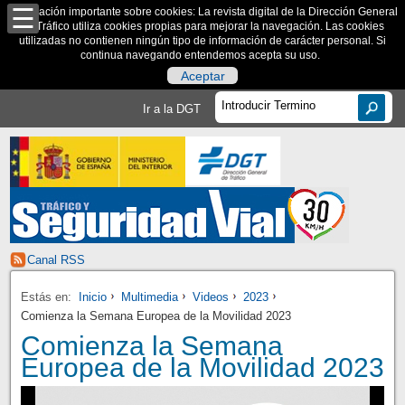
Información importante sobre cookies: La revista digital de la Dirección General
de Tráfico utiliza cookies propias para mejorar la navegación. Las cookies
utilizadas no contienen ningún tipo de información de carácter personal. Si
continua navegando entendemos acepta su uso.
Aceptar
Ir a la DGT
Canal RSS
Estás en:
Inicio
Multimedia
Videos
2023
Comienza la Semana Europea de la Movilidad 2023
Comienza la Semana
Europea de la Movilidad 2023