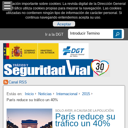
Información importante sobre cookies: La revista digital de la Dirección General
de Tráfico utiliza cookies propias para mejorar la navegación. Las cookies
utilizadas no contienen ningún tipo de información de carácter personal. Si
continua navegando entendemos acepta su uso.
Aceptar
Ir a la DGT
Canal RSS
Estás en:
Inicio
Noticias
Internacional
2015
París reduce su tráfico un 40%
SOLO AYER, A CAUSA DE LA POLUCIÓN
París reduce su
tráfico un 40%