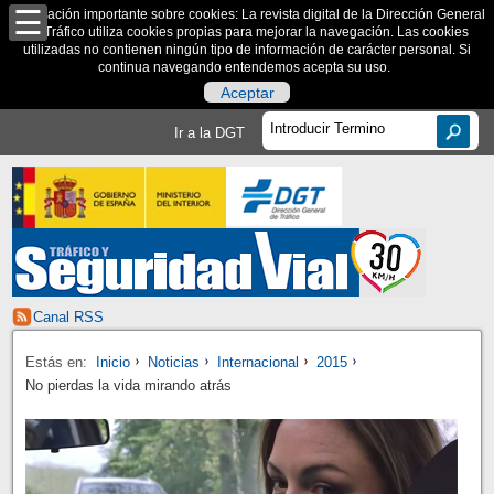
Información importante sobre cookies: La revista digital de la Dirección General
de Tráfico utiliza cookies propias para mejorar la navegación. Las cookies
utilizadas no contienen ningún tipo de información de carácter personal. Si
continua navegando entendemos acepta su uso.
Aceptar
Ir a la DGT
Canal RSS
Estás en:
Inicio
Noticias
Internacional
2015
No pierdas la vida mirando atrás