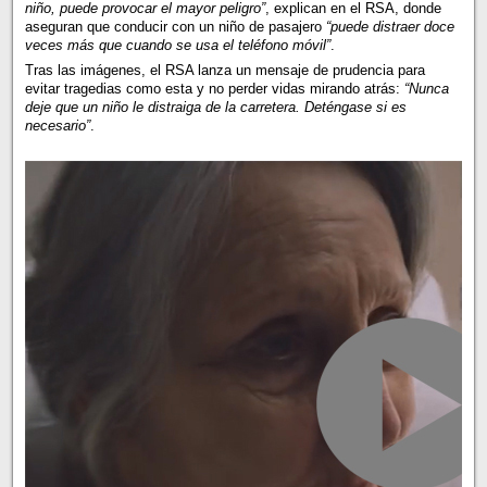
niño, puede provocar el mayor peligro”
, explican en el RSA, donde
aseguran que conducir con un niño de pasajero
“puede distraer doce
veces más que cuando se usa el teléfono móvil”
.
Tras las imágenes, el RSA lanza un mensaje de prudencia para
evitar tragedias como esta y no perder vidas mirando atrás:
“Nunca
deje que un niño le distraiga de la carretera. Deténgase si es
necesario”
.