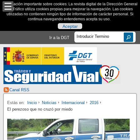
Información importante sobre cookies: La revista digital de la Dirección General
de Tráfico utiliza cookies propias para mejorar la navegación. Las cookies
utilizadas no contienen ningún tipo de información de carácter personal. Si
continua navegando entendemos acepta su uso.
Aceptar
Ir a la DGT
Canal RSS
Estás en:
Inicio
Noticias
Internacional
2016
El perezoso que no cruzó por miedo