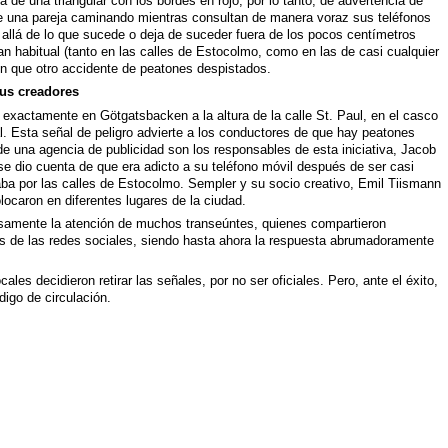
 de una triangular con los bordes en rojo, por lo tanto, de advertencia de
ece una pareja caminando mientras consultan de manera voraz sus teléfonos
 allá de lo que sucede o deja de suceder fuera de los pocos centímetros
n habitual (tanto en las calles de Estocolmo, como en las de casi cualquier
ún que otro accidente de peatones despistados.
sus creadores
 exactamente en Götgatsbacken a la altura de la calle St. Paul, en el casco
. Esta señal de peligro advierte a los conductores de que hay peatones
de una agencia de publicidad son los responsables de esta iniciativa, Jacob
 dio cuenta de que era adicto a su teléfono móvil después de ser casi
ba por las calles de Estocolmo. Sempler y su socio creativo, Emil Tiismann
olocaron en diferentes lugares de la ciudad.
samente la atención de muchos transeúntes, quienes compartieron
és de las redes sociales, siendo hasta ahora la respuesta abrumadoramente
les decidieron retirar las señales, por no ser oficiales. Pero, ante el éxito,
digo de circulación.