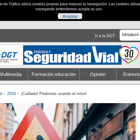
al de Tráfico utiliza cookies propias para mejorar la navegación. Las cookies utili
navegando entendemos acepta su uso.
Aceptar
Ir a la DGT
Multimedia
Formación educación
Opinión
Entrevis
al
2016
¡Cuidado! Peatones usando el móvil