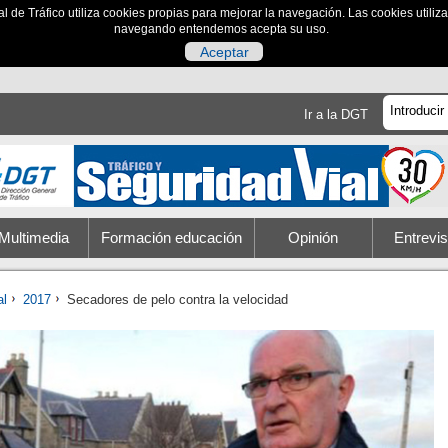
al de Tráfico utiliza cookies propias para mejorar la navegación. Las cookies utili
navegando entendemos acepta su uso.
Aceptar
Ir a la DGT
Multimedia
Formación educación
Opinión
Entrevis
al
2017
Secadores de pelo contra la velocidad