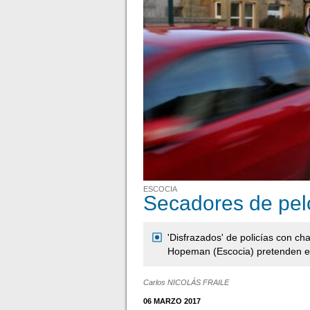
ESCOCIA
Secadores de pelo
'Disfrazados' de policías con ch
Hopeman (Escocia) pretenden evi
Carlos NICOLÁS FRAILE
06 MARZO 2017