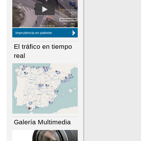
NÚMERO ACTUAL
HEMEROTECA
Imprudencia en patinete
El tráfico en tiempo
real
Galería Multimedia