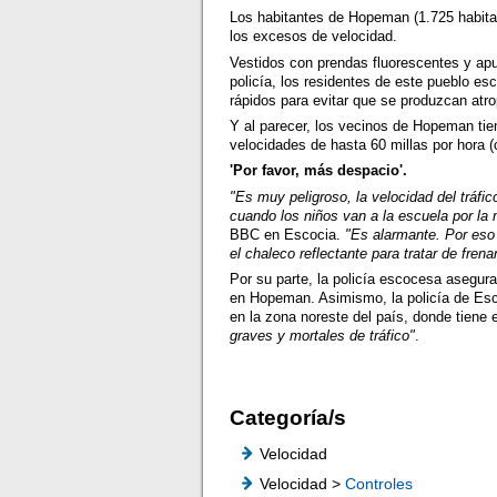
Los habitantes de Hopeman (1.725 habitan
los excesos de velocidad.
Vestidos con prendas fluorescentes y ap
policía, los residentes de este pueblo es
rápidos para evitar que se produzcan atro
Y al parecer, los vecinos de Hopeman ti
velocidades de hasta 60 millas por hora (
'Por favor, más despacio'.
"Es muy peligroso, la velocidad del tráf
cuando los niños van a la escuela por la
BBC en Escocia.
"Es alarmante. Por eso
el chaleco reflectante para tratar de frenar
Por su parte, la policía escocesa asegur
en Hopeman. Asimismo, la policía de E
en la zona noreste del país, donde tiene
graves y mortales de tráfico"
.
Categoría/s
Velocidad
Velocidad >
Controles