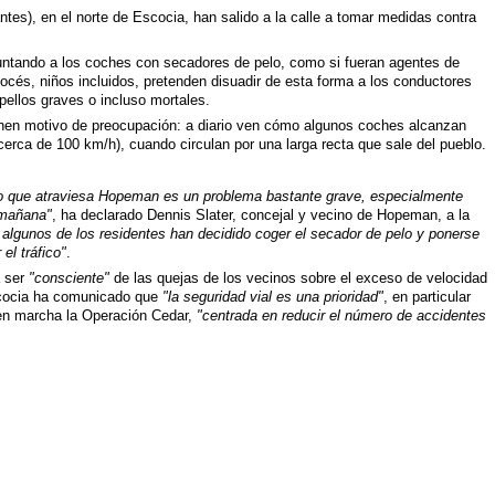
tes), en el norte de Escocia, han salido a la calle a tomar medidas contra
untando a los coches con secadores de pelo, como si fueran agentes de
cocés, niños incluidos, pretenden disuadir de esta forma a los conductores
pellos graves o incluso mortales.
enen motivo de preocupación: a diario ven cómo algunos coches alcanzan
cerca de 100 km/h), cuando circulan por una larga recta que sale del pueblo.
ico que atraviesa Hopeman es un problema bastante grave, especialmente
 mañana"
, ha declarado Dennis Slater, concejal y vecino de Hopeman, a la
 algunos de los residentes han decidido coger el secador de pelo y ponerse
 el tráfico"
.
a ser
"consciente"
de las quejas de los vecinos sobre el exceso de velocidad
scocia ha comunicado que
"la seguridad vial es una prioridad"
, en particular
 en marcha la Operación Cedar,
"centrada en reducir el número de accidentes