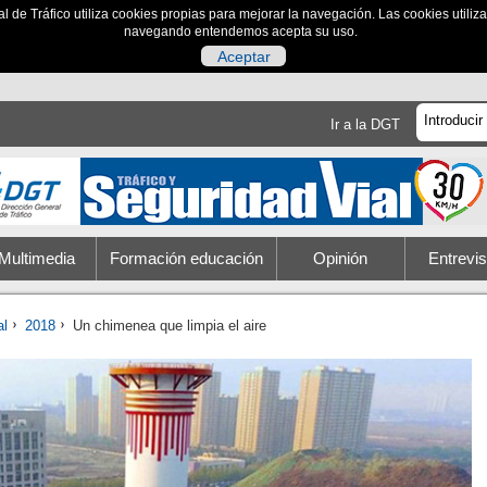
al de Tráfico utiliza cookies propias para mejorar la navegación. Las cookies utili
navegando entendemos acepta su uso.
Aceptar
Ir a la DGT
Multimedia
Formación educación
Opinión
Entrevis
al
2018
Un chimenea que limpia el aire