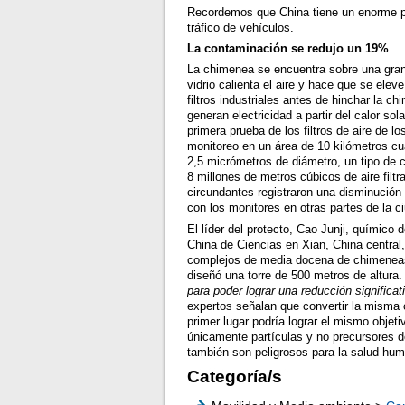
Recordemos que China tiene un enorme pr
tráfico de vehículos.
La contaminación se redujo un 19%
La chimenea se encuentra sobre una gran e
vidrio calienta el aire y hace que se elev
filtros industriales antes de hinchar la 
generan electricidad a partir del calor so
primera prueba de los filtros de aire de 
monitoreo en un área de 10 kilómetros cu
2,5 micrómetros de diámetro, un tipo de 
8 millones de metros cúbicos de aire filtr
circundantes registraron una disminució
con los monitores en otras partes de la c
El líder del protecto, Cao Junji, químico
China de Ciencias en Xian, China central, 
complejos de media docena de chimeneas 
diseñó una torre de 500 metros de altura
para poder lograr una reducción significat
expertos señalan que convertir la misma c
primer lugar podría lograr el mismo objet
únicamente partículas y no precursores de
también son peligrosos para la salud h
Categoría/s