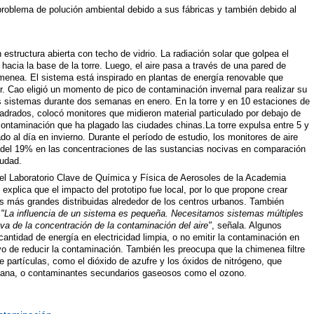
oblema de polución ambiental debido a sus fábricas y también debido al
structura abierta con techo de vidrio. La radiación solar que golpea el
e hacia la base de la torre. Luego, el aire pasa a través de una pared de
chimenea. El sistema está inspirado en plantas de energía renovable que
lar. Cao eligió un momento de pico de contaminación invernal para realizar su
los sistemas durante dos semanas en enero. En la torre y en 10 estaciones de
adrados, colocó monitores que midieron material particulado por debajo de
contaminación que ha plagado las ciudades chinas.La torre expulsa entre 5 y
ado al día en invierno. Durante el período de estudio, los monitores de aire
n del 19% en las concentraciones de las sustancias nocivas en comparación
iudad.
 del Laboratorio Clave de Química y Física de Aerosoles de la Academia
explica que el impacto del prototipo fue local, por lo que propone crear
más grandes distribuidas alrededor de los centros urbanos. También
.
"La influencia de un sistema es pequeña. Necesitamos sistemas múltiples
iva de la concentración de la contaminación del aire"
, señala. Algunos
antidad de energía en electricidad limpia, o no emitir la contaminación en
ivo de reducir la contaminación. También les preocupa que la chimenea filtre
 partículas, como el dióxido de azufre y los óxidos de nitrógeno, que
umana, o contaminantes secundarios gaseosos como el ozono.