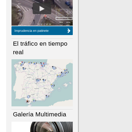
NÚMERO ACTUAL
HEMEROTECA
Imprudencia en patinete
El tráfico en tiempo
real
Galería Multimedia