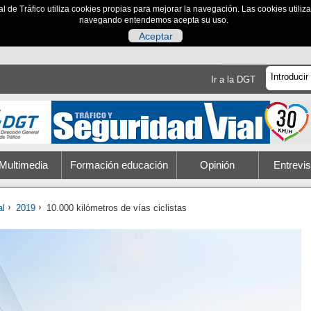
al de Tráfico utiliza cookies propias para mejorar la navegación. Las cookies utili
navegando entendemos acepta su uso.
Aceptar
Ir a la DGT
Multimedia
Formación educación
Opinión
Entrevis
al
2019
10.000 kilómetros de vías ciclistas