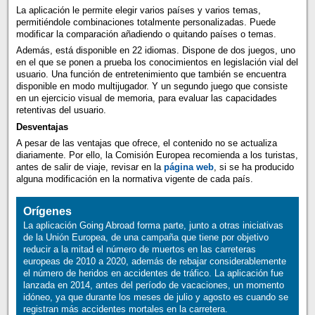
La aplicación le permite elegir varios países y varios temas,
permitiéndole combinaciones totalmente personalizadas. Puede
modificar la comparación añadiendo o quitando países o temas.
Además, está disponible en 22 idiomas. Dispone de dos juegos, uno
en el que se ponen a prueba los conocimientos en legislación vial del
usuario. Una función de entretenimiento que también se encuentra
disponible en modo multijugador. Y un segundo juego que consiste
en un ejercicio visual de memoria, para evaluar las capacidades
retentivas del usuario.
Desventajas
A pesar de las ventajas que ofrece, el contenido no se actualiza
diariamente. Por ello, la Comisión Europea recomienda a los turistas,
antes de salir de viaje, revisar en la
página web
, si se ha producido
alguna modificación en la normativa vigente de cada país.
Orígenes
La aplicación Going Abroad forma parte, junto a otras iniciativas
de la Unión Europea, de una campaña que tiene por objetivo
reducir a la mitad el número de muertos en las carreteras
europeas de 2010 a 2020, además de rebajar considerablemente
el número de heridos en accidentes de tráfico. La aplicación fue
lanzada en 2014, antes del período de vacaciones, un momento
idóneo, ya que durante los meses de julio y agosto es cuando se
registran más accidentes mortales en la carretera.