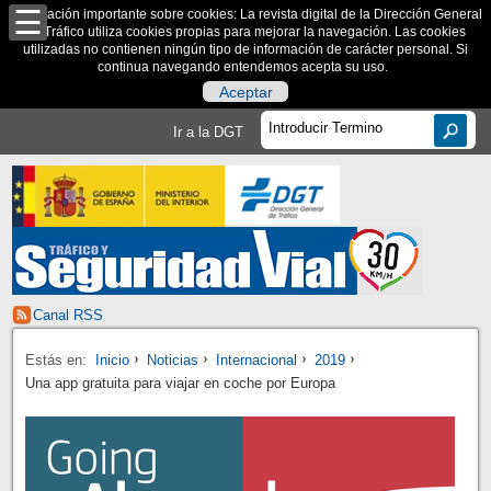
Información importante sobre cookies: La revista digital de la Dirección General
de Tráfico utiliza cookies propias para mejorar la navegación. Las cookies
utilizadas no contienen ningún tipo de información de carácter personal. Si
continua navegando entendemos acepta su uso.
Aceptar
Ir a la DGT
Canal RSS
Estás en:
Inicio
Noticias
Internacional
2019
Una app gratuita para viajar en coche por Europa