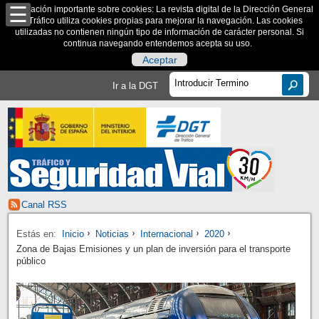
Información importante sobre cookies: La revista digital de la Dirección General
de Tráfico utiliza cookies propias para mejorar la navegación. Las cookies
utilizadas no contienen ningún tipo de información de carácter personal. Si
continua navegando entendemos acepta su uso.
Aceptar
Ir a la DGT
Canal RSS
Estás en:
Inicio
Noticias
Internacional
2020
Zona de Bajas Emisiones y un plan de inversión para el transporte
público