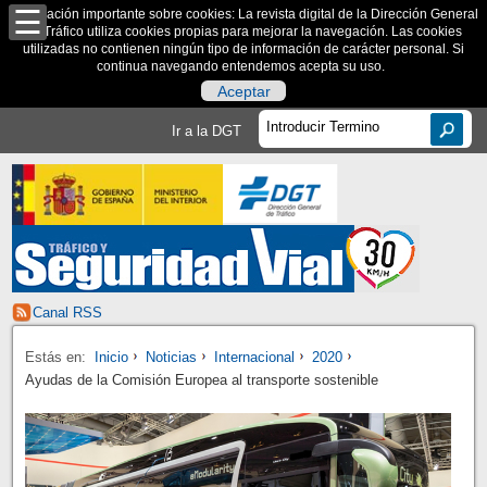
Información importante sobre cookies: La revista digital de la Dirección General
de Tráfico utiliza cookies propias para mejorar la navegación. Las cookies
utilizadas no contienen ningún tipo de información de carácter personal. Si
continua navegando entendemos acepta su uso.
Aceptar
Ir a la DGT
Canal RSS
Estás en:
Inicio
Noticias
Internacional
2020
Ayudas de la Comisión Europea al transporte sostenible