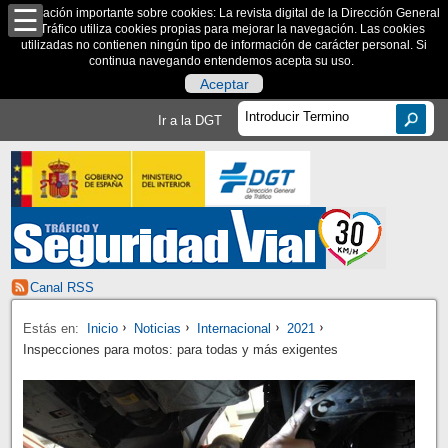
Información importante sobre cookies: La revista digital de la Dirección General
de Tráfico utiliza cookies propias para mejorar la navegación. Las cookies
utilizadas no contienen ningún tipo de información de carácter personal. Si
continua navegando entendemos acepta su uso.
Aceptar
Ir a la DGT
Canal RSS
Estás en:
Inicio
Noticias
Internacional
2021
Inspecciones para motos: para todas y más exigentes