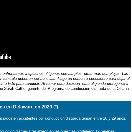
s enfrentamos a opciones. Algunas son simples, otras más complejas. Las
vehículo deberían ser sencillas. Haga un esfuerzo consciente para dejar el
esté listo para conducir. Al tomar esta decisión, está eligiendo protegerse a
cho Sarah Cattie, gerente del Programa de conducción distraída de la Oficina
es en Delaware en 2020 (*)
ucrados en accidentes por conducción distraída tenían entre 20 y 29 años,
ducción distraída resultaron en lesiones; se produjeron 12 muertes