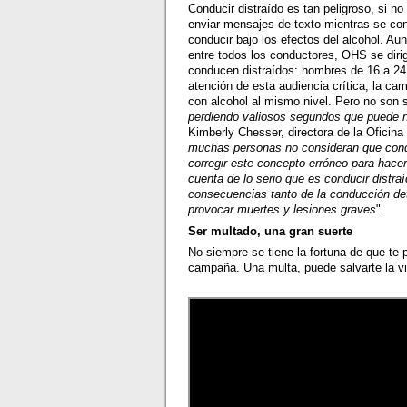
Conducir distraído es tan peligroso, si 
enviar mensajes de texto mientras se co
conducir bajo los efectos del alcohol. 
entre todos los conductores, OHS se diri
conducen distraídos: hombres de 16 a 24 
atención de esta audiencia crítica, la ca
con alcohol al mismo nivel. Pero no son s
perdiendo valiosos segundos que puede ne
Kimberly Chesser, directora de la Oficina
muchas personas no consideran que condu
corregir este concepto erróneo para hace
cuenta de lo serio que es conducir distra
consecuencias tanto de la conducción det
provocar muertes y lesiones graves
".
Ser multado, una gran suerte
No siempre se tiene la fortuna de que te 
campaña. Una multa, puede salvarte la v