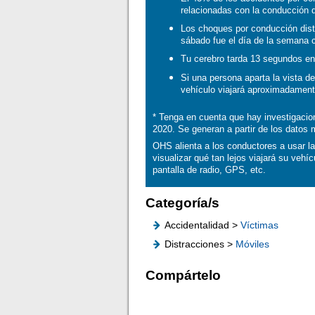
relacionadas con la conducción d
Los choques por conducción distr
sábado fue el día de la semana
Tu cerebro tarda 13 segundos en 
Si una persona aparta la vista d
vehículo viajará aproximadamente
* Tenga en cuenta que hay investigacio
2020. Se generan a partir de los datos
OHS alienta a los conductores a usar la
visualizar qué tan lejos viajará su vehí
pantalla de radio, GPS, etc.
Categoría/s
Accidentalidad >
Víctimas
Distracciones >
Móviles
Compártelo