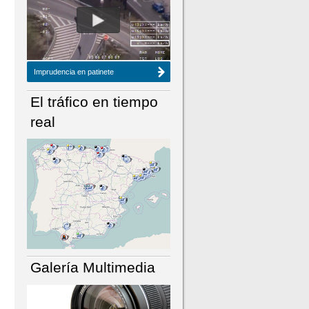
NÚMERO ACTUAL
HEMEROTECA
Imprudencia en patinete
El tráfico en tiempo
real
Galería Multimedia