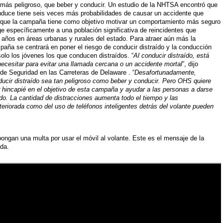
no más peligroso, que beber y conducir. Un estudio de la NHTSA encontró que
nduce tiene seis veces más probabilidades de causar un accidente que
Aunque la campaña tiene como objetivo motivar un comportamiento más seguro
ge específicamente a una población significativa de reincidentes que
años en áreas urbanas y rurales del estado. Para atraer aún más la
mpaña se centrará en poner el riesgo de conducir distraído y la conducción
olo los jóvenes los que conducen distraídos. “
Al conducir distraído, está
cesitar para evitar una llamada cercana o un accidente mortal
”, dijo
 de Seguridad en las Carreteras de Delaware . “
Desafortunadamente,
cir distraído sea tan peligroso como beber y conducir. Pero OHS quiere
r hincapié en el objetivo de esta campaña y ayudar a las personas a darse
ído. La cantidad de distracciones aumenta todo el tiempo y las
eriorada como del uso de teléfonos inteligentes detrás del volante pueden
pongan una multa por usar el móvil al volante. Este es el mensaje de la
ida.