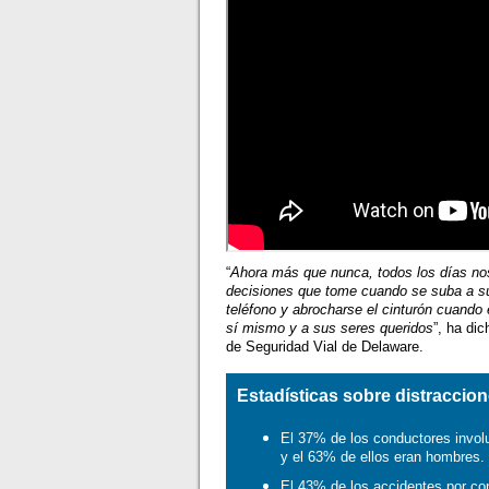
“
Ahora más que nunca, todos los días no
decisiones que tome cuando se suba a su 
teléfono y abrocharse el cinturón cuando 
sí mismo y a sus seres queridos
”, ha di
de Seguridad Vial de Delaware.
Estadísticas sobre distraccion
El 37% de los conductores invol
y el 63% de ellos eran hombres.
El 43% de los accidentes por con