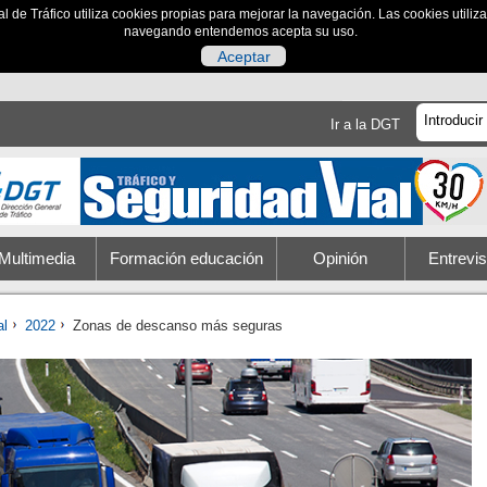
al de Tráfico utiliza cookies propias para mejorar la navegación. Las cookies utili
navegando entendemos acepta su uso.
Aceptar
Ir a la DGT
Multimedia
Formación educación
Opinión
Entrevis
al
2022
Zonas de descanso más seguras