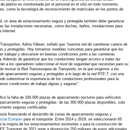
de platino es monitoreada por el personal en el sitio en todo momento,
les, como la tecnología de reconocimiento de matrículas en los puntos de
d, un área de estacionamiento segura y protegida también debe garantizar
as las instalaciones necesarias, como duchas, baños, instalaciones para
 Internet.
 Transportes, Adina Vălean, señaló que
"nuestra red de carreteras carece de
as y protegidas. Hoy tomamos medidas concretas para garantizar que los
n trabajar y descansar en buenas condiciones junto a las carreteras
 Además de garantizar que los conductores tengan acceso a todas las
rán a los operadores seleccionar el nivel de seguridad que necesitan para su
e revisar la Red Transeuropea de Transporte, en la que exigimos a los
e aparcamiento seguras y protegidas a lo largo de la red RTE-T, con una
e subestimar la importancia de los conductores profesionales para la
amos condiciones de trabajo dignas y seguras".
ificó la falta de 100.000 plazas de aparcamiento nocturno para vehículos
parcamiento seguras y protegidas: de las 300.000 plazas disponibles, solo
miento seguras certificadas.
está financiando el desarrollo de zonas de aparcamiento seguras y
ctar Europa»
para el transporte. Entre 2014 y 2019, se seleccionaron 65
 la mejora de los estacionamientos existentes o para la construcción de
EF Transport de 2021 pone a disposición 250 millones de euros adicionales