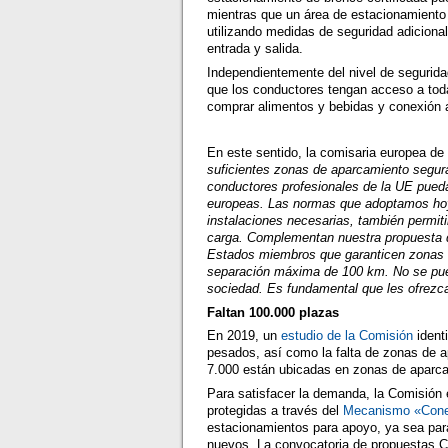
mientras que un área de estacionamiento 
utilizando medidas de seguridad adiciona
entrada y salida.
Independientemente del nivel de segurida
que los conductores tengan acceso a tod
comprar alimentos y bebidas y conexión a
En este sentido, la comisaria europea de
suficientes zonas de aparcamiento segur
conductores profesionales de la UE pueda
europeas. Las normas que adoptamos hoy
instalaciones necesarias, también permiti
carga. Complementan nuestra propuesta d
Estados miembros que garanticen zonas d
separación máxima de 100 km. No se pued
sociedad. Es fundamental que les ofrezc
Faltan 100.000 plazas
En 2019, un
estudio de la Comisión
ident
pesados, así como la falta de zonas de a
7.000 están ubicadas en zonas de aparca
Para satisfacer la demanda, la Comisión 
protegidas a través del
Mecanismo «Cone
estacionamientos para apoyo, ya sea para
nuevos. La convocatoria de propuestas C