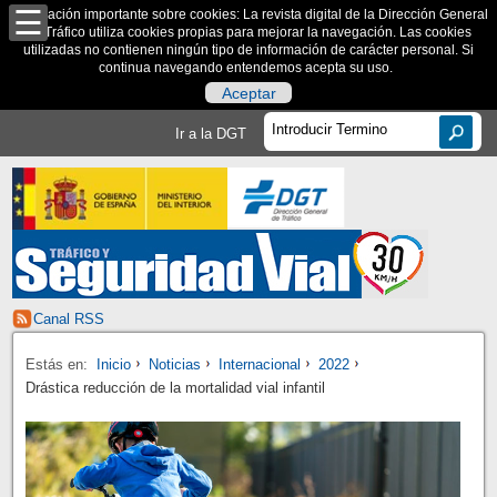
Información importante sobre cookies: La revista digital de la Dirección General
de Tráfico utiliza cookies propias para mejorar la navegación. Las cookies
utilizadas no contienen ningún tipo de información de carácter personal. Si
continua navegando entendemos acepta su uso.
Aceptar
Ir a la DGT
Canal RSS
Estás en:
Inicio
Noticias
Internacional
2022
Drástica reducción de la mortalidad vial infantil