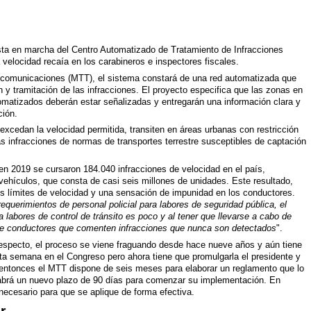
sta en marcha del Centro Automatizado de Tratamiento de Infracciones
a velocidad recaía en los carabineros e inspectores fiscales.
lecomunicaciones (MTT), el sistema constará de una red automatizada que
ón y tramitación de las infracciones. El proyecto especifica que las zonas en
tomatizados deberán estar señalizadas y entregarán una información clara y
ción.
excedan la velocidad permitida, transiten en áreas urbanas con restricción
s infracciones de normas de transportes terrestre susceptibles de captación
en 2019 se cursaron 184.040 infracciones de velocidad en el país,
vehículos, que consta de casi seis millones de unidades. Este resultado,
os límites de velocidad y una sensación de impunidad en los conductores.
requerimientos de personal policial para labores de seguridad pública, el
a labores de control de tránsito es poco y al tener que llevarse a cabo de
de conductores que comenten infracciones que nunca son detectados
".
respecto, el proceso se viene fraguando desde hace nueve años y aún tiene
sta semana en el Congreso pero ahora tiene que promulgarla el presidente y
 de entonces el MTT dispone de seis meses para elaborar un reglamento que lo
, habrá un nuevo plazo de 90 días para comenzar su implementación. En
 necesario para que se aplique de forma efectiva.
r