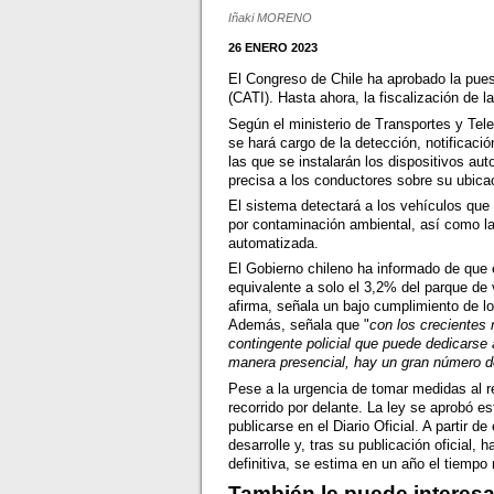
Iñaki MORENO
26 ENERO 2023
El Congreso de Chile ha aprobado la pue
(CATI). Hasta ahora, la fiscalización de l
Según el ministerio de Transportes y Te
se hará cargo de la detección, notificaci
las que se instalarán los dispositivos au
precisa a los conductores sobre su ubica
El sistema detectará a los vehículos que 
por contaminación ambiental, así como la
automatizada.
El Gobierno chileno ha informado de que 
equivalente a solo el 3,2% del parque de 
afirma, señala un bajo cumplimiento de l
Además, señala que "
con los crecientes 
contingente policial que puede dedicarse 
manera presencial, hay un gran número 
Pese a la urgencia de tomar medidas al 
recorrido por delante. La ley se aprobó e
publicarse en el Diario Oficial. A partir
desarrolle y, tras su publicación oficial
definitiva, se estima en un año el tiempo
También le puede interesa