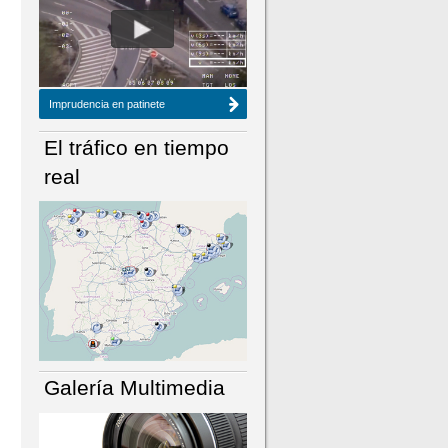
NÚMERO ACTUAL
HEMEROTECA
Imprudencia en patinete
El tráfico en tiempo
real
Galería Multimedia