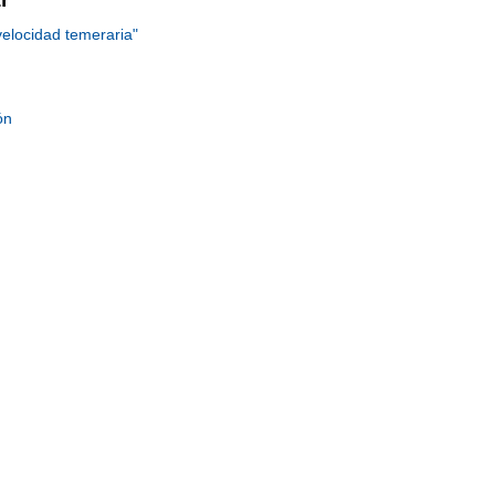
velocidad temeraria"
ón