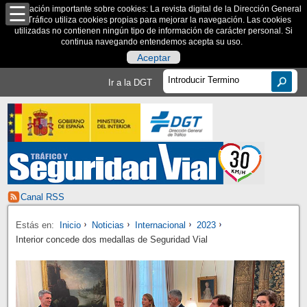
Información importante sobre cookies: La revista digital de la Dirección General
de Tráfico utiliza cookies propias para mejorar la navegación. Las cookies
utilizadas no contienen ningún tipo de información de carácter personal. Si
continua navegando entendemos acepta su uso.
Aceptar
Ir a la DGT
Canal RSS
Estás en:
Inicio
Noticias
Internacional
2023
Interior concede dos medallas de Seguridad Vial