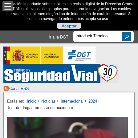
Información importante sobre cookies: La revista digital de la Dirección General
de Tráfico utiliza cookies propias para mejorar la navegación. Las cookies
utilizadas no contienen ningún tipo de información de carácter personal. Si
continua navegando entendemos acepta su uso.
Aceptar
Ir a la DGT
Canal RSS
Estás en:
Inicio
Noticias
Internacional
2024
Test de drogas en caso de accidente