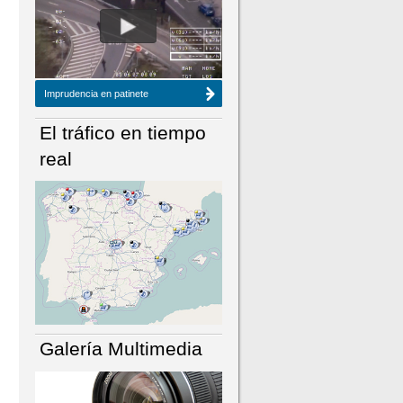
NÚMERO ACTUAL
HEMEROTECA
Imprudencia en patinete
El tráfico en tiempo
real
Galería Multimedia