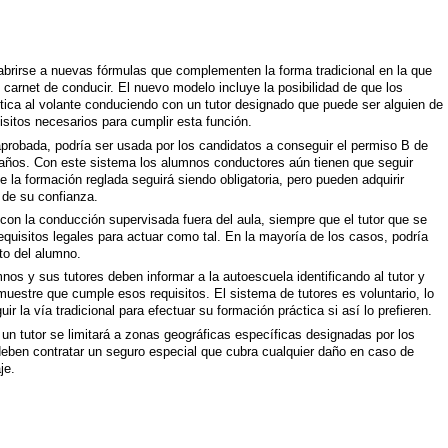
abrirse a nuevas fórmulas que complementen la forma tradicional en la que
 carnet de conducir. El nuevo modelo incluye la posibilidad de que los
tica al volante conduciendo con un tutor designado que puede ser alguien de
isitos necesarios para cumplir esta función.
probada, podría ser usada por los candidatos a conseguir el permiso B de
 años. Con este sistema los alumnos conductores aún tienen que seguir
la formación reglada seguirá siendo obligatoria, pero pueden adquirir
 de su confianza.
on la conducción supervisada fuera del aula, siempre que el tutor que se
equisitos legales para actuar como tal. En la mayoría de los casos, podría
cto del alumno.
os y sus tutores deben informar a la autoescuela identificando al tutor y
estre que cumple esos requisitos. El sistema de tutores es voluntario, lo
r la vía tradicional para efectuar su formación práctica si así lo prefieren.
 tutor se limitará a zonas geográficas específicas designadas por los
deben contratar un seguro especial que cubra cualquier daño en caso de
aje.