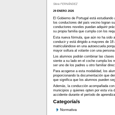
Silvia FERNÁNDEZ
29 ENERO 2026
El Gobierno de Portugal está estudiando 
los conductores del país vecino logran su
conductores noveles puedan adquirir prác
su propia familia que cumpla con los requ
Esta nueva fórmula, que aún no ha sido a
conducir y está dirigido a mayores de 18
matriculándose en una autoescuela porque 
mayor soltura al volante con una persona
Los alumnos podrán combinar las clases c
siente a su lado en el coche cumpla los r
ser uno de los padres u otro familiar dire
Para acogerse a esta modalidad, los alumn
proporcionando la documentación que demu
que significa que los alumnos pueden segui
Además, la conducción acompañada con un
municipios y quienes opten por esta vía 
accidente durante el período de aprendiz
Categoría/s
Normativa