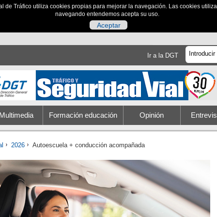
al de Tráfico utiliza cookies propias para mejorar la navegación. Las cookies utili
navegando entendemos acepta su uso.
Aceptar
Ir a la DGT
Multimedia
Formación educación
Opinión
Entrevis
al
2026
Autoescuela + conducción acompañada