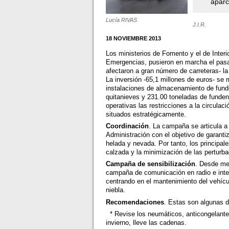
apar
Lucía RIVAS
J.I.R.
18 NOVIEMBRE 2013
Los ministerios de Fomento y el de Interio
Emergencias, pusieron en marcha el pasa
afectaron a gran número de carreteras- la
La inversión -65,1 millones de euros- se
instalaciones de almacenamiento de fund
quitanieves y 231.00 toneladas de funde
operativas las restricciones a la circul
situados estratégicamente.
Coordinación
. La campaña se articula a 
Administración con el objetivo de garantiz
helada y nevada. Por tanto, los principal
calzada y la minimización de las perturb
Campaña de sensibilización
. Desde me
campaña de comunicación en radio e inte
centrando en el mantenimiento del vehícul
niebla.
Recomendaciones
. Estas son algunas 
* Revise los neumáticos, anticongelante y 
invierno, lleve las cadenas.