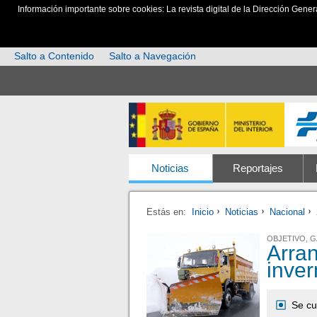
Información importante sobre cookies: La revista digital de la Dirección Gener
Salto a Contenido
Salto a Navegación
Noticias
Reportajes
Estás en:
Inicio
Noticias
Nacional
OBJETIVO, 
Arra
inver
Se cu