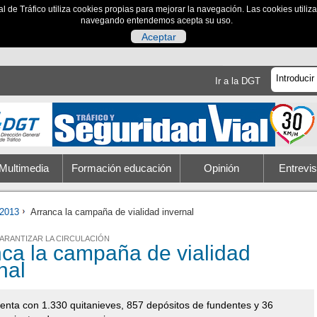
al de Tráfico utiliza cookies propias para mejorar la navegación. Las cookies utili
navegando entendemos acepta su uso.
Aceptar
Ir a la DGT
Multimedia
Formación educación
Opinión
Entrevis
2013
Arranca la campaña de vialidad invernal
GARANTIZAR LA CIRCULACIÓN
nca la campaña de vialidad
nal
enta con 1.330 quitanieves, 857 depósitos de fundentes y 36