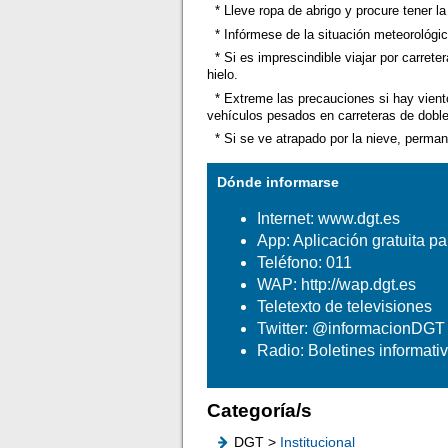
* Lleve ropa de abrigo y procure tener la
* Infórmese de la situación meteorológica
* Si es imprescindible viajar por carrete
hielo.
* Extreme las precauciones si hay viento
vehículos pesados en carreteras de doble
* Si se ve atrapado por la nieve, permane
Dónde informarse
Internet: www.dgt.es
App: Aplicación gratuita p
Teléfono: 011
WAP: http://wap.dgt.es
Teletexto de televisiones
Twitter: @informacionDGT
Radio: Boletines informati
Categoría/s
DGT >
Institucional