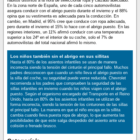
hábitos distintos a la hora de seleccionar ropa y calzado adecuado.
En la zona norte de España, uno de cada cinco automovilistas
asegura conducir con el abrigo puesto durante el invierno y el 88%
opina que su vestimenta es adecuada para la conducción. En
cambio, en Madrid, el 95% cree que conduce con ropa adecuada,
pero durante el invierno el 15% lo hace con el abrigo puesto. En las
regiones interiores, un 11% afirmó conducir con una temperatura
superior a los 24º en el interior de su coche, solo el 7% de
automovilistas del total nacional afirmó lo mismo.
Los niños también sin el abrigo en sus sillitas
Hasta el 80% de los asientos infantiles se usan de manera
incorrecta siendo la tensión del cinturón el principal fallo. Muchos
padres desconocen que cuando un niño lleva el abrigo puesto en
la silla del coche, su seguridad puede verse reducida. Chevrolet
recomienda a los padres que comprueben la seguridad de las
sillas infantiles en invierno cuando los niños viajen con el abrigo
puesto. Según el organismo encargado del Transporte en el Reino
Unido, hasta un 80% de los asientos infantiles se utilizan de
forma incorrecta, siendo la tensión de los cinturones de las sillas
el principal fallo. La manera en que el niño encaja en la sillita
cambia cuando lleva puesta ropa de abrigo, lo que aumenta las
posibilidades de que este salga despedido del asiento ante una
colisión o frenado brusco.