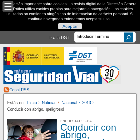
Información importante sobre cookies: La revista digital de la Dirección General
de Tráfico utiliza cookies propias para mejorar la navegación. Las cookies
utilizadas no contienen ningún tipo de información de carácter personal. Si
continua navegando entendemos acepta su uso.
Aceptar
Ir a la DGT
Canal RSS
Estás en:
Inicio
Noticias
Nacional
2013
Conducir con abrigo, ¡peligroso!
ENCUESTA DE CEA
Conducir con
abrigo,