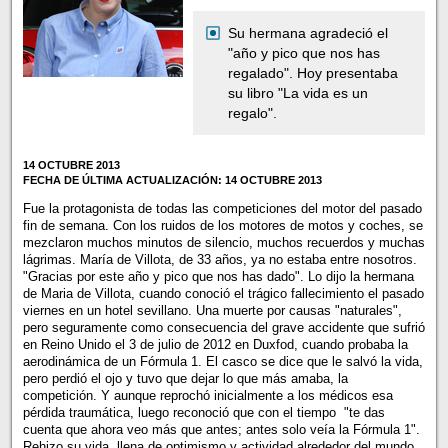
Su hermana agradeció el
"año y pico que nos has
regalado". Hoy presentaba
su libro "La vida es un
regalo".
14 OCTUBRE 2013
FECHA DE ÚLTIMA ACTUALIZACIÓN: 14 OCTUBRE 2013
Fue la protagonista de todas las competiciones del motor del pasado
fin de semana. Con los ruidos de los motores de motos y coches, se
mezclaron muchos minutos de silencio, muchos recuerdos y muchas
lágrimas. María de Villota, de 33 años, ya no estaba entre nosotros.
"Gracias por este año y pico que nos has dado". Lo dijo la hermana
de Maria de Villota, cuando conoció el trágico fallecimiento el pasado
viernes en un hotel sevillano. Una muerte por causas "naturales",
pero seguramente como consecuencia del grave accidente que sufrió
en Reino Unido el 3 de julio de 2012 en Duxfod, cuando probaba la
aerodinámica de un Fórmula 1. El casco se dice que le salvó la vida,
pero perdió el ojo y tuvo que dejar lo que más amaba, la
competición. Y aunque reprochó inicialmente a los médicos esa
pérdida traumática, luego reconoció que con el tiempo "te das
cuenta que ahora veo más que antes; antes solo veía la Fórmula 1".
Rehizo su vida, llena de optimismo y actividad alrededor del mundo