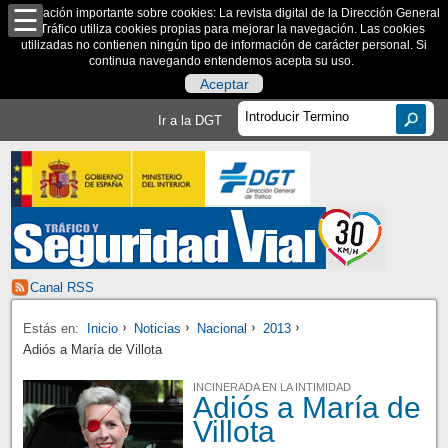
Información importante sobre cookies: La revista digital de la Dirección General
de Tráfico utiliza cookies propias para mejorar la navegación. Las cookies
utilizadas no contienen ningún tipo de información de carácter personal. Si
continua navegando entendemos acepta su uso.
Aceptar
Ir a la DGT
Canal RSS
Estás en:
Inicio
Noticias
Nacional
2013
Adiós a María de Villota
INCINERADA EN LA INTIMIDAD
Adiós a María de
Villota