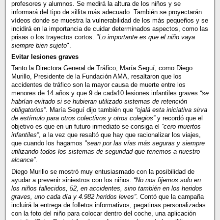
profesores y alumnos. Se medirá la altura de los niños y se
informará del tipo de sillita más adecuado. También se proyectarán
vídeos donde se muestra la vulnerabilidad de los más pequeños y se
incidirá en la importancia de cuidar determinados aspectos, como las
prisas o los trayectos cortos.
"Lo importante es que el niño vaya
siempre bien sujeto
".
Evitar lesiones graves
Tanto la Directora General de Tráfico, María Seguí, como Diego
Murillo, Presidente de la Fundación AMA, resaltaron que los
accidentes de tráfico son la mayor causa de muerte entre los
menores de 14 años y que 9 de cada10 lesiones infantiles graves
“se
habrían evitado si se hubieran utilizado sistemas de retención
obligatorios”
. María Seguí dijo también que
“ojalá esta iniciativa sirva
de estímulo para otros colectivos y otros colegios”
y recordó que el
objetivo es que en un futuro inmediato se consiga el
“cero muertos
infantiles”
, a la vez que resaltó que hay que racionalizar los viajes,
que cuando los hagamos
"sean por las vías más seguras y siempre
utilizando todos los sistemas de seguridad que tenemos a nuestro
alcance”
.
Diego Murillo se mostró muy entusiasmado con la posibilidad de
ayudar a prevenir siniestros con los niños:
“No nos fijemos solo en
los niños fallecidos, 52, en accidentes, sino también en los heridos
graves, uno cada día y 4.982 heridos leves”
. Contó que la campaña
incluirá la entrega de folletos informativos, pegatinas personalizadas
con la foto del niño para colocar dentro del coche, una aplicación