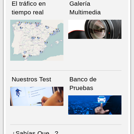
El tráfico en
Galería
tiempo real
Multimedia
NÚMERO ACTUAL
HEMEROTECA
Nuestros Test
Banco de
Pruebas
¿Sabías Que...?