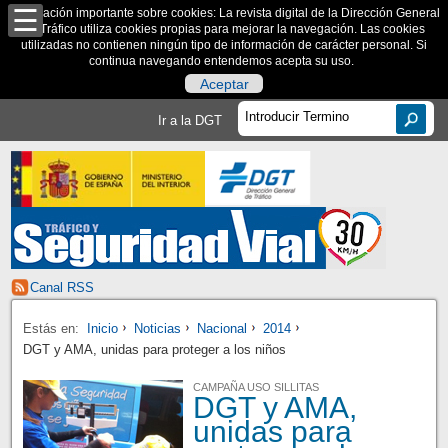
Información importante sobre cookies: La revista digital de la Dirección General
de Tráfico utiliza cookies propias para mejorar la navegación. Las cookies
utilizadas no contienen ningún tipo de información de carácter personal. Si
continua navegando entendemos acepta su uso.
Aceptar
Ir a la DGT
Canal RSS
Estás en:
Inicio
Noticias
Nacional
2014
DGT y AMA, unidas para proteger a los niños
CAMPAÑA USO SILLITAS
DGT y AMA,
unidas para