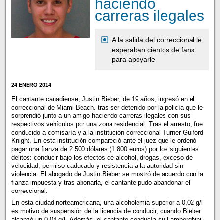
haciendo
carreras ilegales
A la salida del correccional le
esperaban cientos de fans
para apoyarle
24 ENERO 2014
El cantante canadiense, Justin Bieber, de 19 años, ingresó en el
correccional de Miami Beach, tras ser detenido por la policía que le
sorprendió junto a un amigo haciendo carreras ilegales con sus
respectivos vehículos por una zona residencial. Tras el arresto, fue
conducido a comisaría y a la institución correccional Turner Guiford
Knight. En esta institución compareció ante el juez que le ordenó
pagar una fianza de 2.500 dólares (1.800 euros) por los siguientes
delitos: conducir bajo los efectos de alcohol, drogas, exceso de
velocidad, permiso caducado y resistencia a la autoridad sin
violencia. El abogado de Justin Bieber se mostró de acuerdo con la
fianza impuesta y tras abonarla, el cantante pudo abandonar el
correccional.
En esta ciudad norteamericana, una alcoholemia superior a 0,02 g/l
es motivo de suspensión de la licencia de conducir, cuando Bieber
alcanzó un 0,04 g/l. Además, el cantante conducía su Lamborghini