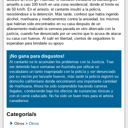
amarillo a casi 100 km/h en una zona residencial, donde el límite es
de 50 km/h. En el arresto, el cantante insultó a la policía,
resistiéndose a la detención. Más tarde, confesó que había ingerido
alcohol, marihuana y medicamentos contra la ansiedad, los mismos
que habrían sido encontrados en su casa después de un
allanamiento realizado la semana pasada en otro altercado con la
justicia, cuando fue denunciado por un vecino que lo acusa de atacar
su casa con huevos. Al salir en libertad, cientos de seguidores lo
esperaban para brindarle su apoyo.
¡No gana para disgustos!
Al cantante se le acumulan los problemas con la Justicia. Tras
ser detenido hace semanas en Australia por utilizar un
vocabulario un tanto inapropiado con la policía y ser denunciado
por su vecino por lanzarle huevos, más tarde la policía registró su
domicilio californiano donde encontraron una importante cantidad
de marihuana. Ahora ha sido sorprendido haciendo carreras
ilegales, conduciendo bajo los efectos de sustancias tóxicas y
con el carné caducado. No ha sido un buen mes para el artista
canadiense.
Categoría/s
Otros >
Otros