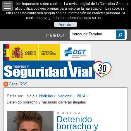
Información importante sobre cookies: La revista digital de la Dirección General
de Tráfico utiliza cookies propias para mejorar la navegación. Las cookies
utilizadas no contienen ningún tipo de información de carácter personal. Si
continua navegando entendemos acepta su uso.
Aceptar
Ir a la DGT
Canal RSS
Estás en:
Inicio
Noticias
Nacional
2014
Detenido borracho y haciendo carreras ilegales
JUSTIN BIEBER
Detenido
borracho y