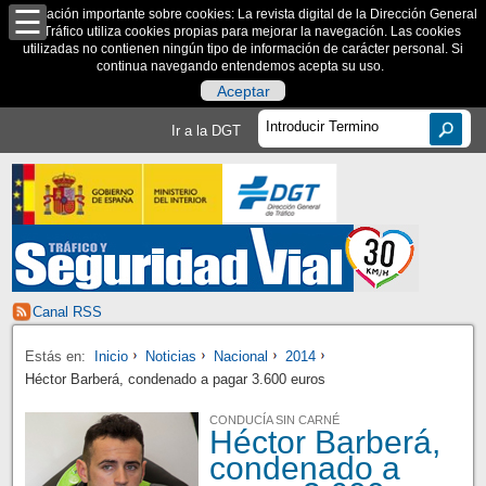
Información importante sobre cookies: La revista digital de la Dirección General
de Tráfico utiliza cookies propias para mejorar la navegación. Las cookies
utilizadas no contienen ningún tipo de información de carácter personal. Si
continua navegando entendemos acepta su uso.
Aceptar
Ir a la DGT
Canal RSS
Estás en:
Inicio
Noticias
Nacional
2014
Héctor Barberá, condenado a pagar 3.600 euros
CONDUCÍA SIN CARNÉ
Héctor Barberá,
condenado a