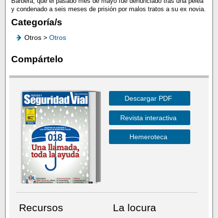
Barberá, que el pasado mes de mayo fue denunciado tras una pelea
y condenado a seis meses de prisión por malos tratos a su ex novia.
Categoría/s
Otros >
Otros
Compártelo
Descargar PDF
Revista interactiva
Hemeroteca
Recursos
La locura