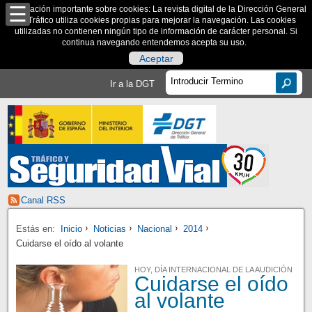
Información importante sobre cookies: La revista digital de la Dirección General
de Tráfico utiliza cookies propias para mejorar la navegación. Las cookies
utilizadas no contienen ningún tipo de información de carácter personal. Si
continua navegando entendemos acepta su uso.
Aceptar
Ir a la DGT
Canal RSS
Estás en:
Inicio
Noticias
Nacional
2014
Cuidarse el oído al volante
HOY, DÍA INTERNACIONAL DE LA AUDICIÓN
Cuidarse el oído
al volante