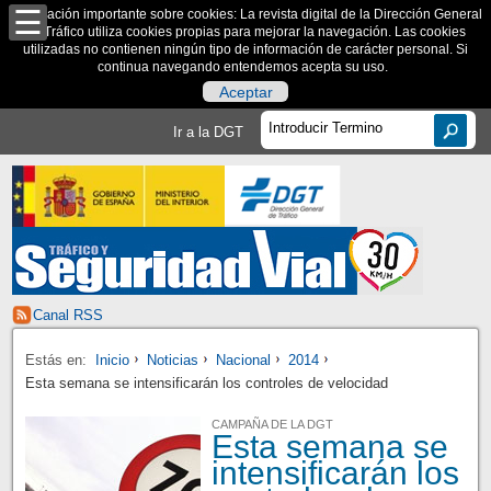
Información importante sobre cookies: La revista digital de la Dirección General
de Tráfico utiliza cookies propias para mejorar la navegación. Las cookies
utilizadas no contienen ningún tipo de información de carácter personal. Si
continua navegando entendemos acepta su uso.
Aceptar
Ir a la DGT
Canal RSS
Estás en:
Inicio
Noticias
Nacional
2014
Esta semana se intensificarán los controles de velocidad
CAMPAÑA DE LA DGT
Esta semana se
intensificarán los