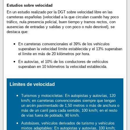
Estudios sobre velocidad
En un estudio realizado por la DGT sobre velocidad libre en las
carreteras españolas (velocidad a la que circulan cuando hay poco
tráfico, nula presencia policial, buen tiempo y tramos rectos, con
ausencias de entradas y salidas y con poco o nulo desnivel), se
destaca que:
En carreteras convencionales el 39% de los vehículos
superaban la velocidad límite establecida y el 13% superaban
el límite en más de 20 kilómetros por hora.
En autovías, el 10% de los conductores de vehículos
superaban en 10 kilómetros la velocidad establecida.
Límites de velocidad
Turismos y motocicletas: En autopistas y autovías, 120
km/h; en carreteras convencionales siempre que tengan
un arcén pavimentado de 1,50 metros o más de anchura o
más de un carril para cada sentido, 100 km/h; en el resto
de vías fuera de poblado, 90 km/h.
Autobúses, vehículos derivados de turismo y vehículos
mixtos adaptables: En autopistas y autovías, 100 km/h;