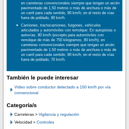
en carreteras convencionales siempre que tengan un arcén
pavimentado de 1,50 metros o más de anchura o más de
un carril para cada sentido, 90 km/h; en el resto de vías
fuera de poblado, 80 km/h.
Camiones, tractocamiones, furgones, vehículos
articulados y automóviles con remolque: En autopistas o
autovías, 90 km/h (excepto para automóviles con
remolque de más de 750 kilogramos, 80 km/h); en
carreteras convencionales siempre que tengan un arcén
pavimentado de 1,50 metros o más de anchura o más de
un carril para cada sentido, 80 km/h; en el resto de vías
fuera de poblado, 70 km/h.
También le puede interesar
Vídeo sobre conductor detectado a 150 km/h por vía
convencional
Categoría/s
Carreteras >
Vigilancia y regulación
Velocidad >
Controles