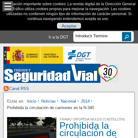
Información importante sobre cookies: La revista digital de la Dirección General
de Tráfico utiliza cookies propias para mejorar la navegación. Las cookies
utilizadas no contienen ningún tipo de información de carácter personal. Si
continua navegando entendemos acepta su uso.
Aceptar
Ir a la DGT
Canal RSS
Estás en:
Inicio
Noticias
Nacional
2014
Prohibida la circulación de camiones en la N-340
TRAMO OROPESA-NULES (CASTELLÓN)
Prohibida la
circulación de