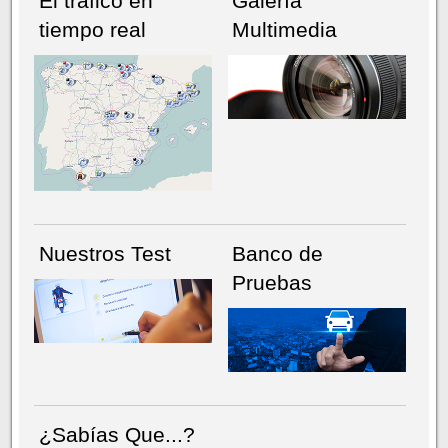
El tráfico en
Galería
tiempo real
Multimedia
NÚMERO ACTUAL
HEMEROTECA
Nuestros Test
Banco de
Pruebas
¿Sabías Que...?