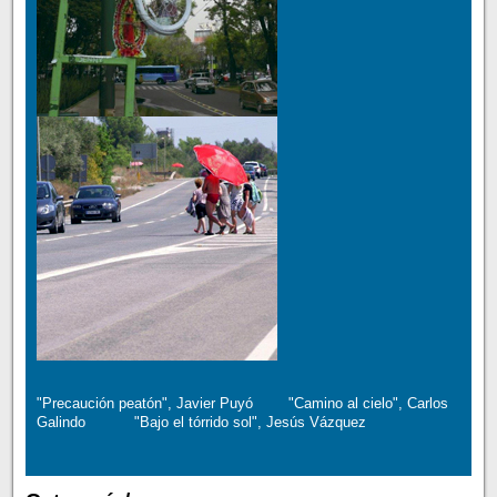
"Precaución peatón", Javier Puyó "Camino al cielo", Carlos
Galindo "Bajo el tórrido sol", Jesús Vázquez