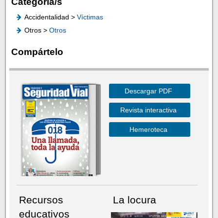
Categoría/s
Accidentalidad >
Víctimas
Otros >
Otros
Compártelo
Descargar PDF
Revista interactiva
Hemeroteca
Recursos
La locura
educativos