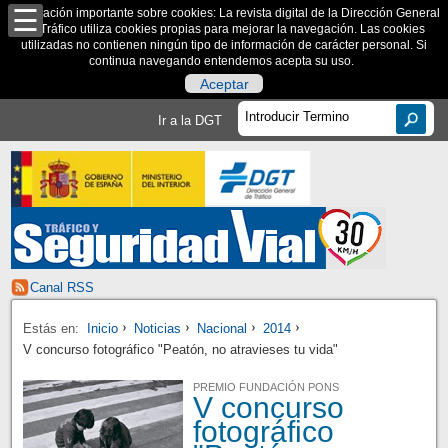
Información importante sobre cookies: La revista digital de la Dirección General
de Tráfico utiliza cookies propias para mejorar la navegación. Las cookies
utilizadas no contienen ningún tipo de información de carácter personal. Si
continua navegando entendemos acepta su uso.
Aceptar
Ir a la DGT
Canal RSS
Estás en:
Inicio
Noticias
Nacional
2014
V concurso fotográfico "Peatón, no atravieses tu vida"
PREMIO FUNDACIÓN PONS
V concurso
fotográfico