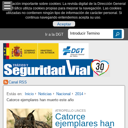
Información importante sobre cookies: La revista digital de la Dirección General
de Tráfico utiliza cookies propias para mejorar la navegación. Las cookies
utilizadas no contienen ningún tipo de información de carácter personal. Si
continua navegando entendemos acepta su uso.
Aceptar
Ir a la DGT
Canal RSS
Estás en:
Inicio
Noticias
Nacional
2014
Catorce ejemplares han muerto este año
ATROPELLO LINCES
Catorce
ejemplares han