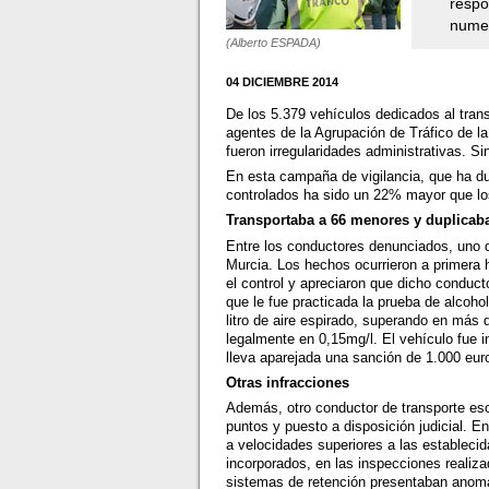
respo
numer
(Alberto ESPADA)
04 DICIEMBRE 2014
De los 5.379 vehículos dedicados al tran
agentes de la Agrupación de Tráfico de l
fueron irregularidades administrativas. S
En esta campaña de vigilancia, que ha d
controlados ha sido un 22% mayor que lo
Transportaba a 66 menores y duplicaba
Entre los conductores denunciados, uno d
Murcia. Los hechos ocurrieron a primera 
el control y apreciaron que dicho conduct
que le fue practicada la prueba de alcoho
litro de aire espirado, superando en más 
legalmente en 0,15mg/l. El vehículo fue 
lleva aparejada una sanción de 1.000 euro
Otras infracciones
Además, otro conductor de transporte esc
puntos y puesto a disposición judicial. E
a velocidades superiores a las establecid
incorporados, en las inspecciones realiz
sistemas de retención presentaban anomal