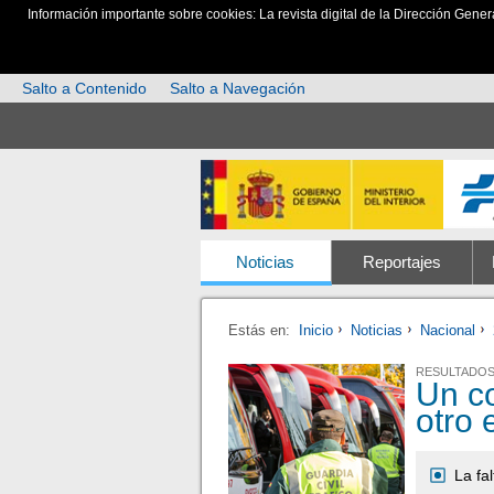
Información importante sobre cookies: La revista digital de la Dirección Gener
Salto a Contenido
Salto a Navegación
Noticias
Reportajes
Estás en:
Inicio
Noticias
Nacional
RESULTADO
Un co
otro 
La fa