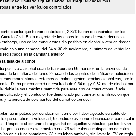
nsabilidad ilimitado siguen siendo las irregularidades más
osas entre los vehículos controlados
sporte escolar que fueron controlados, 2.376 fueron denunciados por los
a Guardia Civil. En la mayoría de los casos la causa de estas denuncias
in embargo, uno de los conductores dio positivo en alcohol y otro en drogas.
urado solo una semana, del 24 al 30 de noviembre, el número de vehículos
s registrados en la campaña anterior.
 la tasa de alcohol
io positivo a alcohol cuando transportaba 66 menores en la provincia de
hora de la mañana del lunes 24 cuando los agentes de Tráfico establecieron
or mostraba síntomas externos de haber ingerido bebidas alcohólicas, por lo
lemia. Dicha prueba arrojó un resultado de 0,34 mg y 0,32 mg de alcohol por
del doble la tasa máxima permitida para este tipo de conductores, fijada
inmovilizado y el conductor fue denunciado por cometer una infracción que
s y la pérdida de seis puntos del carnet de conducir.
olar fue imputado por conducir sin carné por haber agotado su saldo de
n lo que se refiere a velocidad, 6 conductores fueron denunciados por circular
as. Respecto al cinturón de seguridad en aquellos vehículos que los llevan
adas por los agentes se constató que 26 vehículos que disponían de estos
ías en su funcionamiento. 28 circulaban también, sin llevar la ITV en regla.