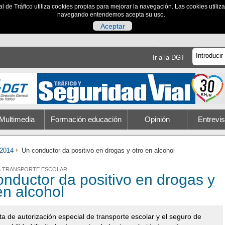
al de Tráfico utiliza cookies propias para mejorar la navegación. Las cookies utili
navegando entendemos acepta su uso.
Aceptar
Ir a la DGT
Multimedia
Formación educación
Opinión
Entrevis
2014
Un conductor da positivo en drogas y otro en alcohol
S TRANSPORTE ESCOLAR
nductor da positivo en drogas y
en alcohol
lta de autorización especial de transporte escolar y el seguro de