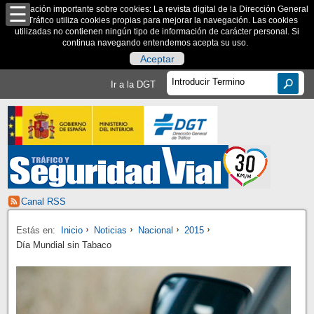
Información importante sobre cookies: La revista digital de la Dirección General
de Tráfico utiliza cookies propias para mejorar la navegación. Las cookies
utilizadas no contienen ningún tipo de información de carácter personal. Si
continua navegando entendemos acepta su uso.
Aceptar
Ir a la DGT
Canal RSS
Estás en:
Inicio
Noticias
Nacional
2015
Día Mundial sin Tabaco